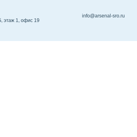
info@arsenal-sro.ru
5, этаж 1, офис 19
р НРС
Сертификация
Об Ассоциации
Ко