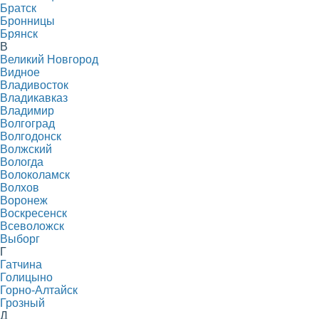
Братск
Бронницы
Брянск
В
Великий Новгород
Видное
Владивосток
Владикавказ
Владимир
Волгоград
Волгодонск
Волжский
Вологда
Волоколамск
Волхов
Воронеж
Воскресенск
Всеволожск
Выборг
Г
Гатчина
Голицыно
Горно-Алтайск
Грозный
Д