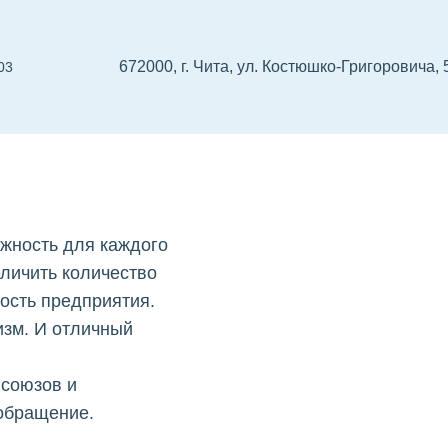
672000, г. Чита, ул. Костюшко-Григоровича, 
03
Чите
 проектировщиков
СРО изыскателей
Реест
жность для каждого
еличить количество
ность предприятия.
изм. И отличный
 союзов и
 обращение.