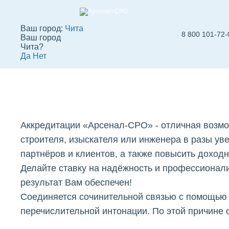
Ваш город:
Чита
8 800 101-72-
Ваш город
Аккредитации
Чита?
Да
Нет
"Арсенал-СРО" в 
Вступить в СРО
СРО строителей
СРО
Аккредитации «Арсенал-СРО» - отличная возмо
строителя, изыскателя или инженера в разы ув
партнёров и клиентов, а также повысить доход
Делайте ставку на надёжность и профессионал
результат Вам обеспечен!
Cоединяется сочинительной связью с помощью
перечислительной интонации. По этой причине