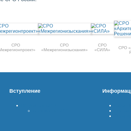
СРО
СРО
СРО
СРО «
Межрегионпроект»
«Межрегионизыскания»
«СИЛА»
Вступление
Информац
Вступить в СРО
Гарант
Стоимость СРО
Достав
Оплата