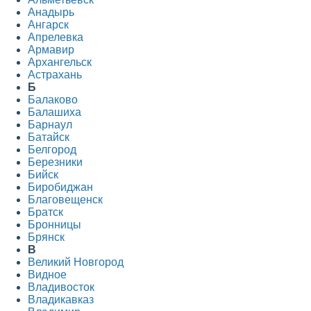
Анадырь
Ангарск
Апрелевка
Армавир
Архангельск
Астрахань
Б
Балаково
Балашиха
Барнаул
Батайск
Белгород
Березники
Бийск
Биробиджан
Благовещенск
Братск
Бронницы
Брянск
В
Великий Новгород
Видное
Владивосток
Владикавказ