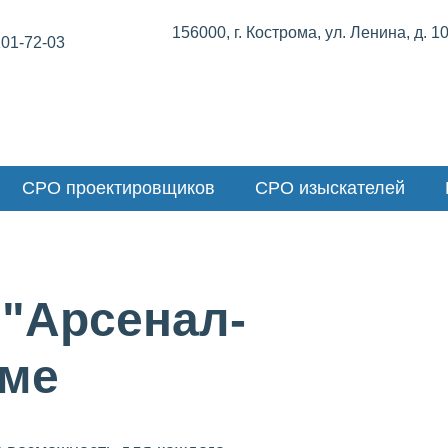
156000, г. Кострома, ул. Ленина, д. 1
101-72-03
СРО проектировщиков
СРО изыскателей
 "Арсенал-
оме