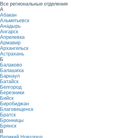
Все региональные отделения
А
Абакан
Альметьевск
Анадырь
Ангарск
Апрелевка
Армавир
Архангельск
Астрахань
Б
Балаково
Балашиха
Барнаул
Батайск
Белгород
Березники
Бийск
Биробиджан
Благовещенск
Братск
Бронницы
Брянск
В
Великий Новгород