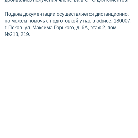
Подача документации осуществляется дистанционно,
но можем помочь с подготовкой у нас в офисе: 180007,
г. Псков, ул. Максима Горького, д. 6А, этаж 2, пом.
№218, 219.
Требования по СРО на
проектирование
Для вступления в СРО проектировщиков в Пскове,
компания должна соответствовать установленным
требованиям Градостроительным кодексом РФ и
Федеральным законом №315-ФЗ «О
саморегулируемых организациях».