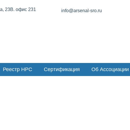
ва, 23В. офис 231
info@arsenal-sro.ru
Реестр НРС
Сертификация
Об Ассоциации