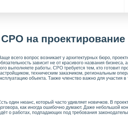
 СРО на проектирование
Чаще всего вопрос возникает у архитектурных бюро, проек
обязательность зависит не от красивого названия бизнеса, а
кого выполняете работы. СРО требуется тем, кто готовит п
застройщиком, техническим заказчиком, региональным опер
эксплуатацию объекта. Также членство важно для участия в
Есть один нюанс, который часто удивляет новичков. В прое
договора, как иногда ошибочно думают. Даже небольшой кон
идёт о работах, подпадающих под требования законодатель