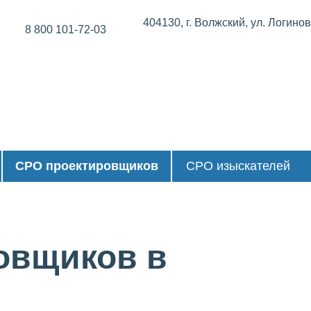
404130, г. Волжский, ул. Логино
8 800 101-72-03
СРО проектировщиков
СРО изыскателей
овщиков в