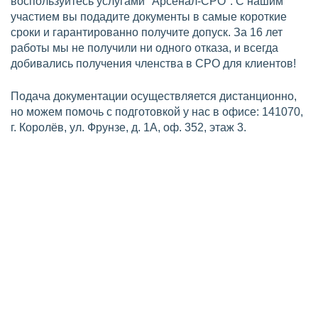
воспользуйтесь услугами "Арсенал-СРО". С нашим
участием вы подадите документы в самые короткие
сроки и гарантированно получите допуск. За 16 лет
работы мы не получили ни одного отказа, и всегда
добивались получения членства в СРО для клиентов!
Подача документации осуществляется дистанционно,
но можем помочь с подготовкой у нас в офисе: 141070,
г. Королёв, ул. Фрунзе, д. 1А, оф. 352, этаж 3.
Требования по СРО на
проектирование
Для вступления в СРО проектировщиков в Королёве,
компания должна соответствовать установленным
требованиям Градостроительным кодексом РФ и