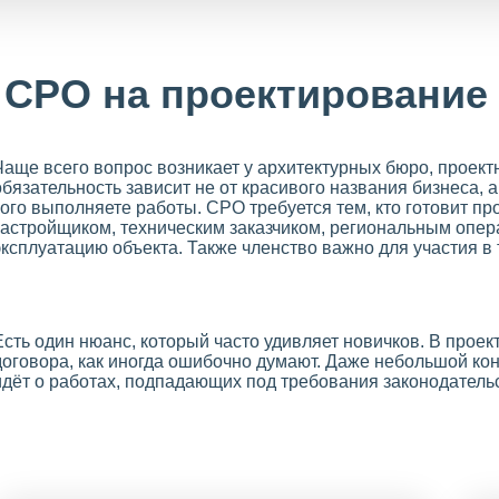
 СРО на проектирование
Чаще всего вопрос возникает у архитектурных бюро, проек
обязательность зависит не от красивого названия бизнеса, а
кого выполняете работы. СРО требуется тем, кто готовит п
застройщиком, техническим заказчиком, региональным опер
эксплуатацию объекта. Также членство важно для участия в
Есть один нюанс, который часто удивляет новичков. В прое
договора, как иногда ошибочно думают. Даже небольшой кон
идёт о работах, подпадающих под требования законодатель