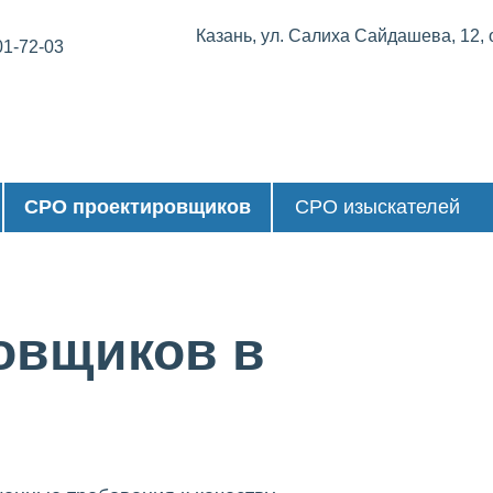
Казань, ул. Салиха Сайдашева, 12,
01-72-03
СРО проектировщиков
СРО изыскателей
овщиков в