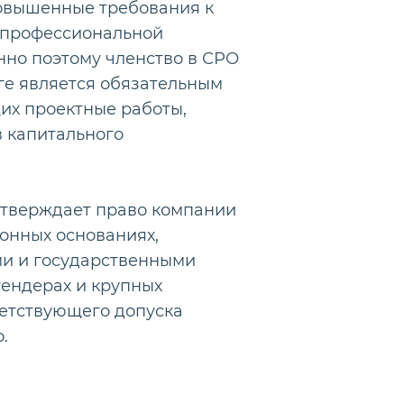
овышенные требования к
и профессиональной
нно поэтому членство в СРО
ге является обязательным
их проектные работы,
 капитального
тверждает право компании
онных основаниях,
ми и государственными
тендерах и крупных
ветствующего допуска
.