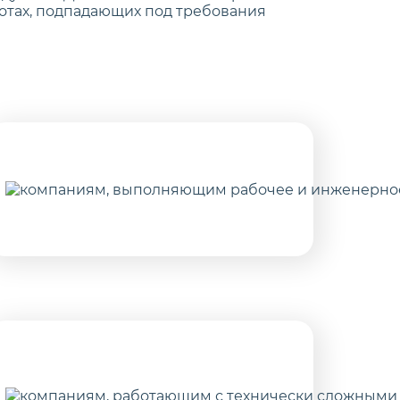
ботах, подпадающих под требования
ектурным
ектным
подрядным
организациям,
участвующим