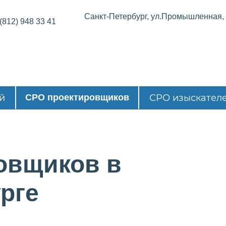
Санкт-Петербург, ул.Промышленная, д
(812) 948 33 41
й
СРО проектировщиков
СРО изыскател
овщиков в
рге