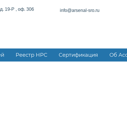
. 19-Р , оф. 306
info@arsenal-sro.ru
ей
Реестр НРС
Сертификация
Об Ас