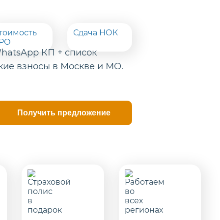
тоимость
Сдача НОК
РО
hatsApp КП + список
кие взносы в Москве и МО.