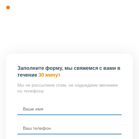
система контроля качества проектной
документации.
Проверка соответствия проводится до включения
организации в реестр.
Заполните форму, мы свяжемся с вами в
течение
30 минут
Мы не рассылаем спам, не надоедаем звонками
по телефону