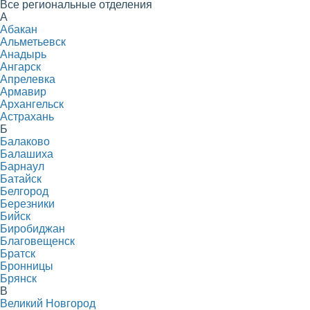
Все региональные отделения
А
Абакан
Альметьевск
Анадырь
Ангарск
Апрелевка
Армавир
Архангельск
Астрахань
Б
Балаково
Балашиха
Барнаул
Батайск
Белгород
Березники
Бийск
Биробиджан
Благовещенск
Братск
Бронницы
Брянск
В
Великий Новгород