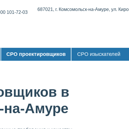
687021, г. Комсомольск-на-Амуре, ул. Киров
800 101-72-03
СРО проектировщиков
СРО изыскателей
овщиков в
-на-Амуре