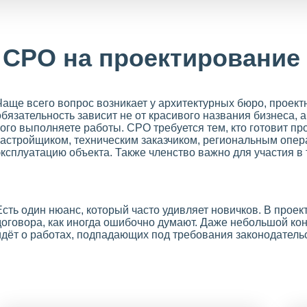
 СРО на проектирование
Чаще всего вопрос возникает у архитектурных бюро, проек
обязательность зависит не от красивого названия бизнеса, а
кого выполняете работы. СРО требуется тем, кто готовит п
застройщиком, техническим заказчиком, региональным опер
эксплуатацию объекта. Также членство важно для участия в
Есть один нюанс, который часто удивляет новичков. В прое
договора, как иногда ошибочно думают. Даже небольшой кон
идёт о работах, подпадающих под требования законодатель