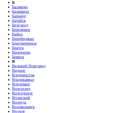
Б
Балаково
Балашиха
Барнаул
Батайск
Белгород
Березники
Бийск
Биробиджан
Благовещенск
Братск
Бронницы
Брянск
В
Великий Новгород
Видное
Владивосток
Владикавказ
Владимир
Волгоград
Волгодонск
Волжский
Вологда
Волоколамск
Волхов