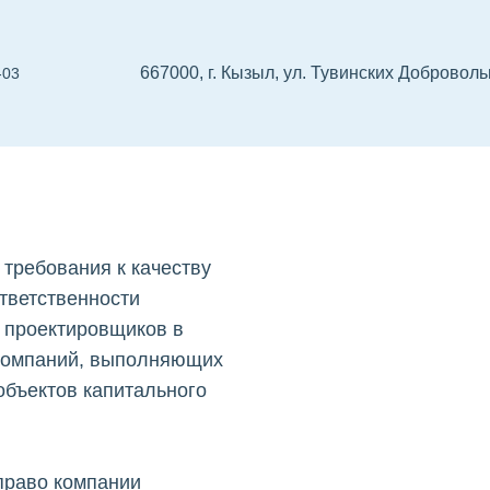
667000, г. Кызыл, ул. Тувинских Добровольц
-03
иков
 проектировщиков
СРО изыскателей
Реес
требования к качеству
тветственности
 проектировщиков в
компаний, выполняющих
объектов капитального
право компании