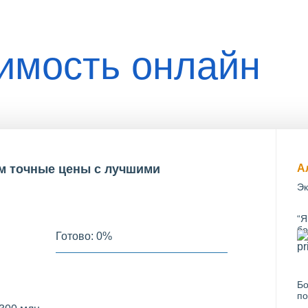
оимость онлайн
им точные цены с лучшими
А
Эк
“Я
бо
Готово:
0
%
Бо
по