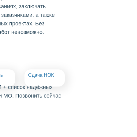
ваниях, заключать
заказчиками, а также
ых проектах. Без
абот невозможно.
ть
Сдача НОК
П + список надёжных
и МО. Позвонить сейчас