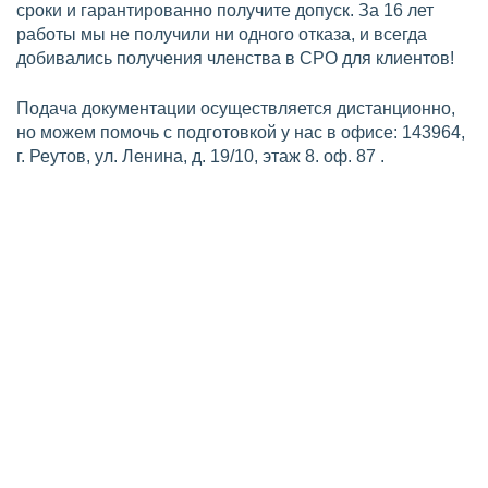
сроки и гарантированно получите допуск. За 16 лет
работы мы не получили ни одного отказа, и всегда
добивались получения членства в СРО для клиентов!
Подача документации осуществляется дистанционно,
но можем помочь с подготовкой у нас в офисе: 143964,
г. Реутов, ул. Ленина, д. 19/10, этаж 8. оф. 87 .
Требования по СРО на
проектирование
Для вступления в СРО проектировщиков в Реутове,
компания должна соответствовать установленным
требованиям Градостроительным кодексом РФ и
Федеральным законом №315-ФЗ «О
саморегулируемых организациях».