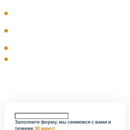
наличие специалистов, включённых в
национальный реестр НОПРИЗ;
профильное образование и профессиональный
стаж сотрудников;
наличие оборудования и технических ресурсов;
система контроля качества проектной
документации.
Проверка соответствия проводится до включения
организации в реестр.
Заполните форму, мы свяжемся с вами в
течение
30 минут