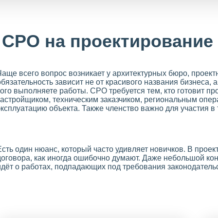
 СРО на проектирование
Чаще всего вопрос возникает у архитектурных бюро, проек
обязательность зависит не от красивого названия бизнеса, а
кого выполняете работы. СРО требуется тем, кто готовит п
застройщиком, техническим заказчиком, региональным опер
эксплуатацию объекта. Также членство важно для участия в
Есть один нюанс, который часто удивляет новичков. В прое
договора, как иногда ошибочно думают. Даже небольшой кон
идёт о работах, подпадающих под требования законодатель