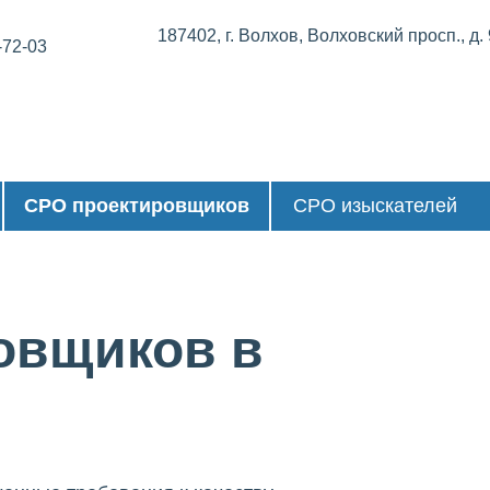
187402, г. Волхов, Волховский просп., д.
-72-03
СРО проектировщиков
СРО изыскателей
овщиков в