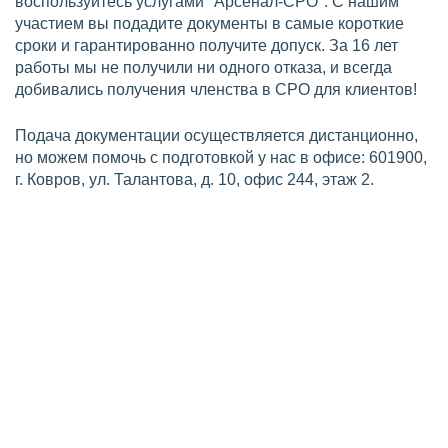
воспользуйтесь услугами "Арсенал-СРО". С нашим
участием вы подадите документы в самые короткие
сроки и гарантированно получите допуск. За 16 лет
работы мы не получили ни одного отказа, и всегда
добивались получения членства в СРО для клиентов!
Подача документации осуществляется дистанционно,
но можем помочь с подготовкой у нас в офисе: 601900,
г. Ковров, ул. Талантова, д. 10, офис 244, этаж 2.
Требования по СРО на
проектирование
Для вступления в СРО проектировщиков в Коврове,
компания должна соответствовать установленным
требованиям Градостроительным кодексом РФ и