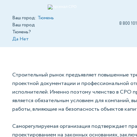
Ваш город:
Тюмень
8 800 10
Ваш город
СРО проектировщ
Тюмень?
Да
Нет
в Тюмени
Вступить в СРО
СРО строителей
СРО 
Строительный рынок предъявляет повышенные тре
проектной документации и профессиональной от
исполнителей. Именно поэтому членство в СРО 
является обязательным условием для компаний, 
работы, влияющие на безопасность объектов капи
Саморегулируемая организация подтверждает пра
проектированием на законных основаниях, заключ