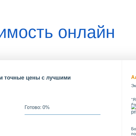
оимость онлайн
им точные цены с лучшими
А
Эк
“Я
бо
Готово:
0
%
Бо
по