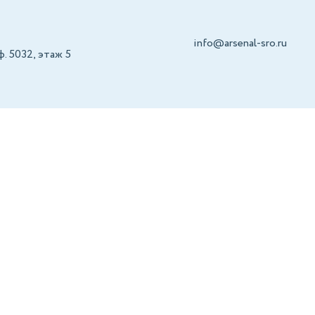
info@arsenal-sro.ru
оф. 5032, этаж 5
РС
Сертификация
Об Ассоциации
Контак