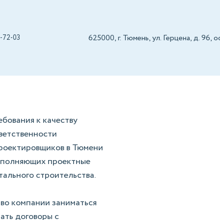
625000, г. Тюмень, ул. Герцена, д. 96, 
1-72-03
иков
проектировщиков
СРО изыскателей
Реестр Н
бования к качеству
ветственности
проектировщиков в Тюмени
выполняющих проектные
тального строительства.
во компании заниматься
ать договоры с