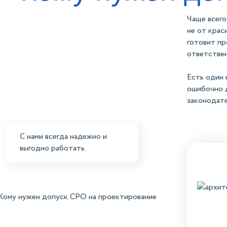
Чаще всего
не от крас
готовит пр
ответствен
Есть один 
ошибочно д
законодате
С нами
всегда надежно
и
выгодно работать.