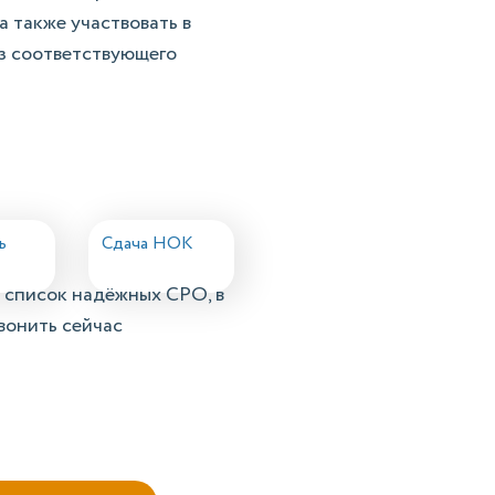
 также участвовать в
ез соответствующего
ь
Сдача НОК
 список надёжных СРО, в
вонить сейчас