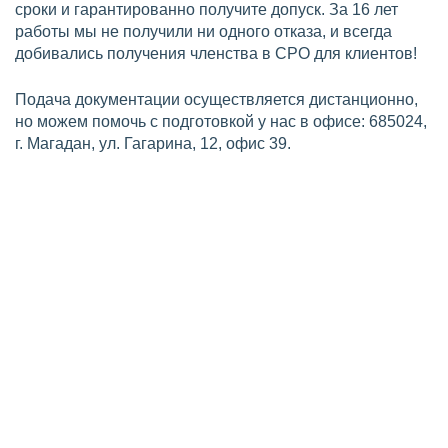
сроки и гарантированно получите допуск. За 16 лет
работы мы не получили ни одного отказа, и всегда
добивались получения членства в СРО для клиентов!
Подача документации осуществляется дистанционно,
но можем помочь с подготовкой у нас в офисе: 685024,
г. Магадан, ул. Гагарина, 12, офис 39.
Требования по СРО на
проектирование
Для вступления в СРО проектировщиков в Магадане,
компания должна соответствовать установленным
требованиям Градостроительным кодексом РФ и
Федеральным законом №315-ФЗ «О
саморегулируемых организациях».