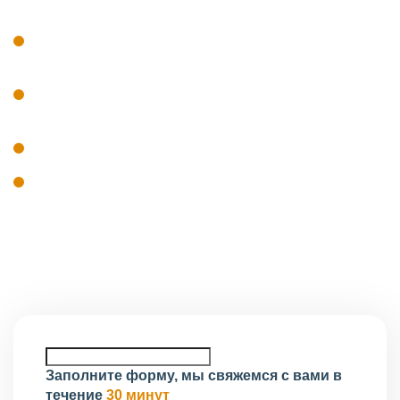
наличие специалистов, включённых в
национальный реестр НОПРИЗ;
профильное образование и профессиональный
стаж сотрудников;
наличие оборудования и технических ресурсов;
система контроля качества проектной
документации.
Проверка соответствия проводится до включения
организации в реестр.
Заполните форму, мы свяжемся с вами в
течение
30 минут