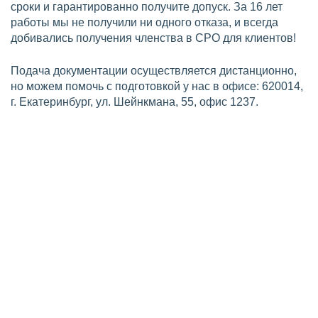
сроки и гарантированно получите допуск. За 16 лет
работы мы не получили ни одного отказа, и всегда
добивались получения членства в СРО для клиентов!
Подача документации осуществляется дистанционно,
но можем помочь с подготовкой у нас в офисе: 620014,
г. Екатеринбург, ул. Шейнкмана, 55, офис 1237.
Требования по СРО на
проектирование
Для вступления в СРО проектировщиков в
Екатеринбурге, компания должна соответствовать
установленным требованиям Градостроительным
кодексом РФ и Федеральным законом №315-ФЗ «О
саморегулируемых организациях».