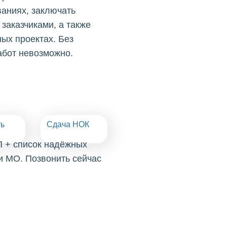
ваниях, заключать
заказчиками, а также
ых проектах. Без
абот невозможно.
ть
Сдача НОК
П + список надёжных
и МО. Позвонить сейчас