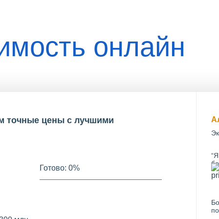
оимость онлайн
им точные цены с лучшими
А
Эк
“Я
бо
Готово:
0
%
Бо
по