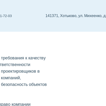
141371, Хотьково, ул. Михеенко, д.
01-72-03
иков
 проектировщиков
СРО изыскателей
Реес
требования к качеству
тветственности
 проектировщиков в
 компаний,
безопасность объектов
право компании