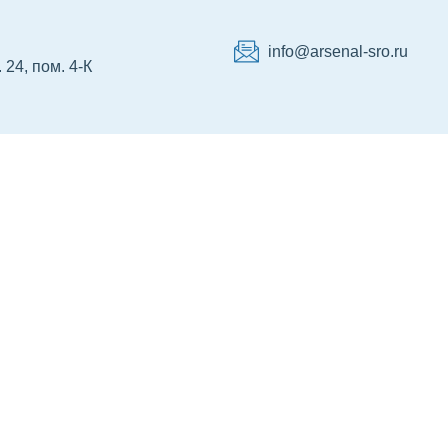
info@arsenal-sro.ru
 24, пом. 4-К
тр НРС
Сертификация
Об Ассоциации
Ко