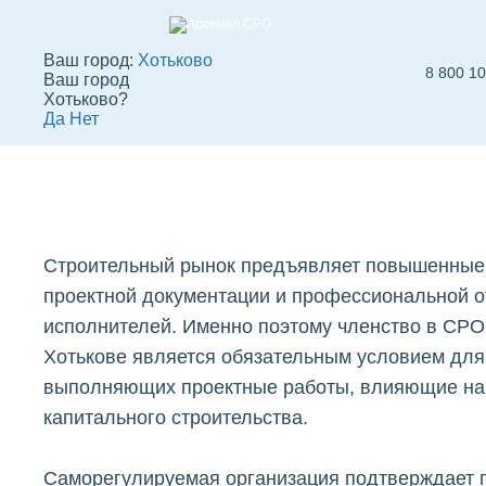
Ваш город:
Хотьково
8 800 1
Ваш город
СРО проектировщ
Хотьково?
Да
Нет
в Хотькове
Вступить в СРО
СРО строителей
СРО
Строительный рынок предъявляет повышенные 
проектной документации и профессиональной о
исполнителей. Именно поэтому членство в СРО
Хотькове является обязательным условием для
выполняющих проектные работы, влияющие на 
капитального строительства.
Саморегулируемая организация подтверждает 