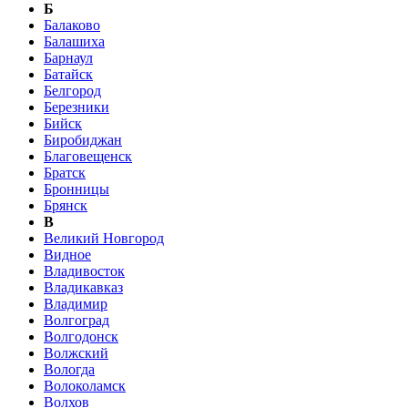
Б
Балаково
Балашиха
Барнаул
Батайск
Белгород
Березники
Бийск
Биробиджан
Благовещенск
Братск
Бронницы
Брянск
В
Великий Новгород
Видное
Владивосток
Владикавказ
Владимир
Волгоград
Волгодонск
Волжский
Вологда
Волоколамск
Волхов