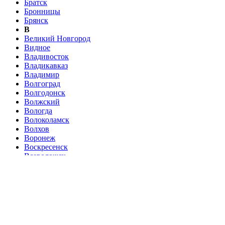
Братск
Бронницы
Брянск
В
Великий Новгород
Видное
Владивосток
Владикавказ
Владимир
Волгоград
Волгодонск
Волжский
Вологда
Волоколамск
Волхов
Воронеж
Воскресенск
Всеволожск
Выборг
Г
Гатчина
Голицыно
Горно-Алтайск
Грозный
Д