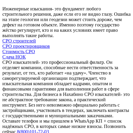
Инженерные изыскания- это фундамент любого
строительного решения, даже если его не видно глазу. Ошибка
на этапе геологии или геодезии может стоить дороже, чем
дефект на готовом объекте. Именно поэтому государство
жёстко регулирует, кто и на каких условиях имеет право
выполнять такие работы.
СРО строителей
СРО проектировщиков
Стоимость СРО
Сдача НОК
СРО изыскателей- это профессиональный фильтр. Он
отделяет компании, способные нести ответственность за
результат, от тех, кто работает «на удачу». Членство в
саморегулируемой организации подтверждает, что
изыскательная компания обладает кадрами, опытом и
финансовыми гарантиями для выполнения работ в сфере
строительства. Для бизнеса в Нахабино СРО изыскателей- это
не абстрактное требование закона, а практический
инструмент. Без него невозможно официально работать с
застройщиками, участвовать в тендерах, заключать контракты
с государственными и муниципальными заказчиками.
Оставьте телефон и мы пришлем в WhatsApp КП + список
надёжных СРО, в которых самые низкие взносы. Позвонить
сейчас
8(800)101-72-03