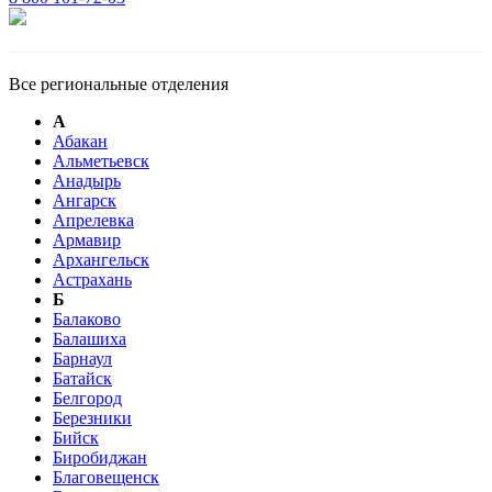
Все региональные отделения
А
Абакан
Альметьевск
Анадырь
Ангарск
Апрелевка
Армавир
Архангельск
Астрахань
Б
Балаково
Балашиха
Барнаул
Батайск
Белгород
Березники
Бийск
Биробиджан
Благовещенск