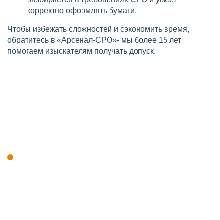
корректно оформлять бумаги.
Чтобы избежать сложностей и сэкономить время,
обратитесь в «Арсенал-СРО»- мы более 15 лет
помогаем изыскателям получать допуск.
Кто имеет право выполнять
инженерные изыскания
Право на выполнение инженерных изысканий
получают юридические лица и индивидуальные
предприниматели, которые соответствуют
требованиям саморегулируемой организации. Это
касается как профильных компаний, так и
организаций со смешанным видом деятельности