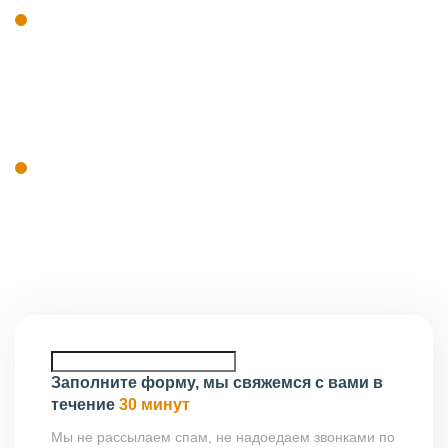
В практической плоскости речь идёт о компаниях,
работающих в области геологии, геодезии,
топографии, обследования грунтов, буровых и
сопутствующих изыскательских работ. Отдельно
учитывается роль главных инженеров проектов,
если они задействованы в процессе.
Существуют исключения для отдельных
организаций с государственным участием, однако
они применяются строго в рамках их уставных
задач. Для коммерческого рынка такие исключения
не работают.
Заполните форму, мы свяжемся с вами в
течение
30 минут
Мы не рассылаем спам, не надоедаем звонками по