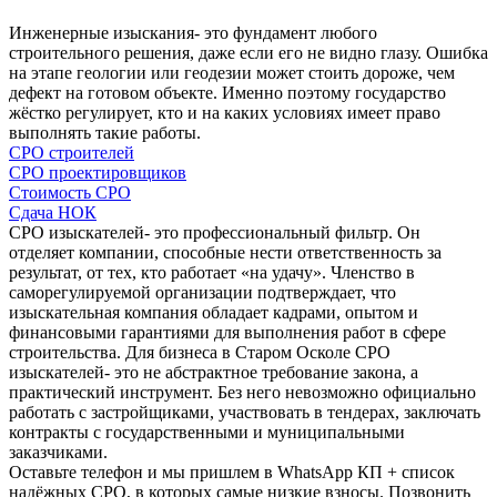
Инженерные изыскания- это фундамент любого
строительного решения, даже если его не видно глазу. Ошибка
на этапе геологии или геодезии может стоить дороже, чем
дефект на готовом объекте. Именно поэтому государство
жёстко регулирует, кто и на каких условиях имеет право
выполнять такие работы.
СРО строителей
СРО проектировщиков
Стоимость СРО
Сдача НОК
СРО изыскателей- это профессиональный фильтр. Он
отделяет компании, способные нести ответственность за
результат, от тех, кто работает «на удачу». Членство в
саморегулируемой организации подтверждает, что
изыскательная компания обладает кадрами, опытом и
финансовыми гарантиями для выполнения работ в сфере
строительства. Для бизнеса в Старом Осколе СРО
изыскателей- это не абстрактное требование закона, а
практический инструмент. Без него невозможно официально
работать с застройщиками, участвовать в тендерах, заключать
контракты с государственными и муниципальными
заказчиками.
Оставьте телефон и мы пришлем в WhatsApp КП + список
надёжных СРО, в которых самые низкие взносы. Позвонить