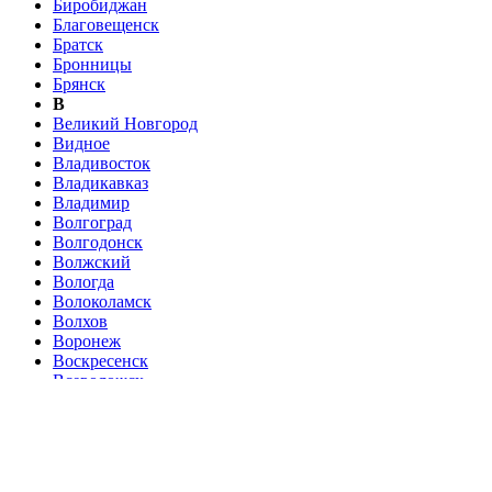
Биробиджан
Благовещенск
Братск
Бронницы
Брянск
В
Великий Новгород
Видное
Владивосток
Владикавказ
Владимир
Волгоград
Волгодонск
Волжский
Вологда
Волоколамск
Волхов
Воронеж
Воскресенск
Всеволожск
Выборг
Г
Гатчина
Голицыно
Горно-Алтайск