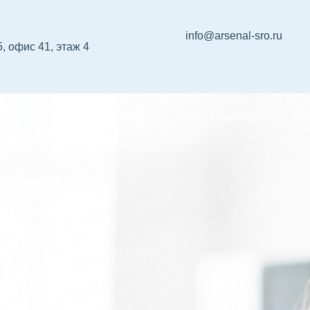
info@arsenal-sro.ru
5, офис 41, этаж 4
р НРС
Сертификация
Об Ассоциации
Ко