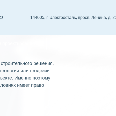
144005, г. Электросталь, просп. Ленина, д. 2
03
в
 проектировщиков
СРО изыскателей
Реест
строительного решения,
 геологии или геодезии
бъекте. Именно поэтому
условиях имеет право