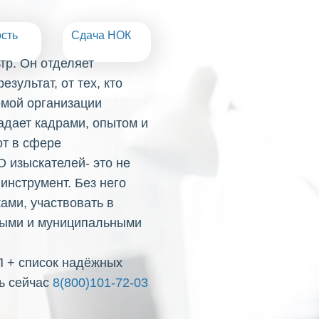
сть
Сдача НОК
р. Он отделяет
зультат, от тех, кто
емой организации
адает кадрами, опытом и
т в сфере
О изыскателей- это не
инструмент. Без него
ами, участвовать в
нными и муниципальными
П + список надёжных
ь сейчас
8(800)101-72-03