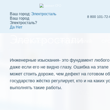
Ваш город:
Электросталь
8 800 101-72-
Ваш город
СРО изыскателей 
Электросталь?
Да
Нет
Электростали
Вступить в СРО
СРО строителей
СРО
Инженерные изыскания- это фундамент любого 
даже если его не видно глазу. Ошибка на этапе
может стоить дороже, чем дефект на готовом о
государство жёстко регулирует, кто и на каких 
выполнять такие работы.