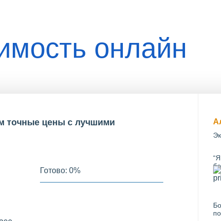
оимость онлайн
им точные цены с лучшими
А
Эк
“Я
бо
Готово:
0
%
Бо
по