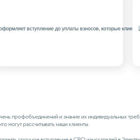
речень профобъединений и знание их индивидуальных тре
что могут рассчитывать наши клиенты.
рмить срочное вступление в СРО изыскателей в Электрос