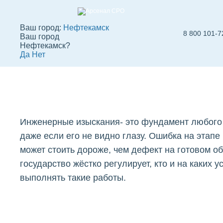
Ваш город:
Нефтекамск
8 800 101-7
Ваш город
СРО изыскателей
Нефтекамск?
Да
Нет
Нефтекамске
Вступить в СРО
СРО строителей
СРО
Инженерные изыскания- это фундамент любого 
даже если его не видно глазу. Ошибка на этапе
может стоить дороже, чем дефект на готовом о
государство жёстко регулирует, кто и на каких 
выполнять такие работы.