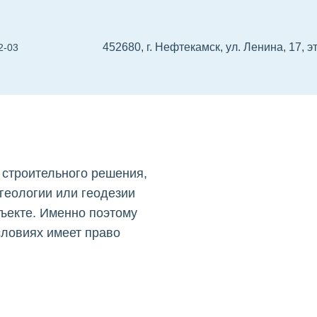
452680, г. Нефтекамск, ул. Ленина, 17, э
2-03
 в
 проектировщиков
СРО изыскателей
Реест
строительного решения,
 геологии или геодезии
бъекте. Именно поэтому
условиях имеет право