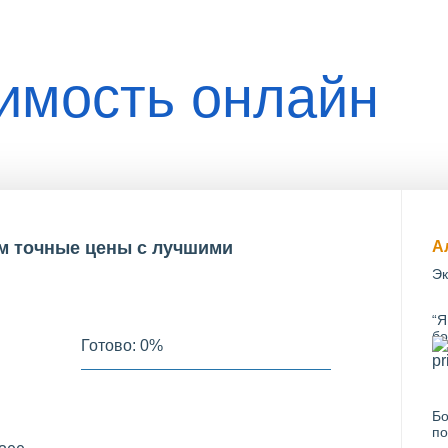
оимость онлайн
им точные цены с лучшими
А
Эк
“Я
бо
Готово:
0
%
Бо
по