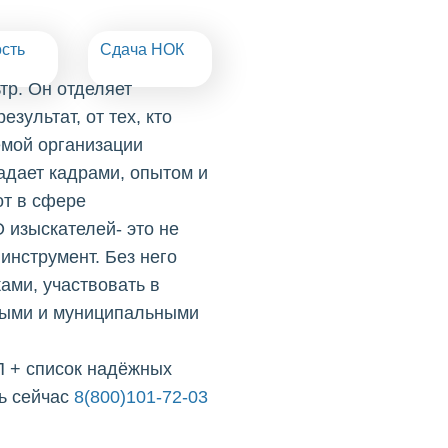
сть
Сдача НОК
р. Он отделяет
зультат, от тех, кто
емой организации
адает кадрами, опытом и
т в сфере
 изыскателей- это не
инструмент. Без него
ами, участвовать в
нными и муниципальными
П + список надёжных
ь сейчас
8(800)101-72-03