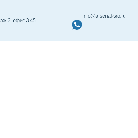
info@arsenal-sro.ru
таж 3, офис 3.45
р НРС
Сертификация
Об Ассоциации
Ко