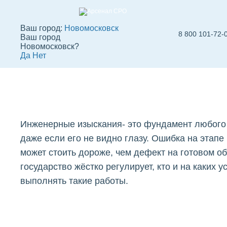
Ваш город:
Новомосковск
8 800 101-72-
Ваш город
СРО изыскателей
Новомосковск?
Да
Нет
Новомосковске
Вступить в СРО
СРО строителей
СРО
Инженерные изыскания- это фундамент любого 
даже если его не видно глазу. Ошибка на этапе
может стоить дороже, чем дефект на готовом о
государство жёстко регулирует, кто и на каких 
выполнять такие работы.