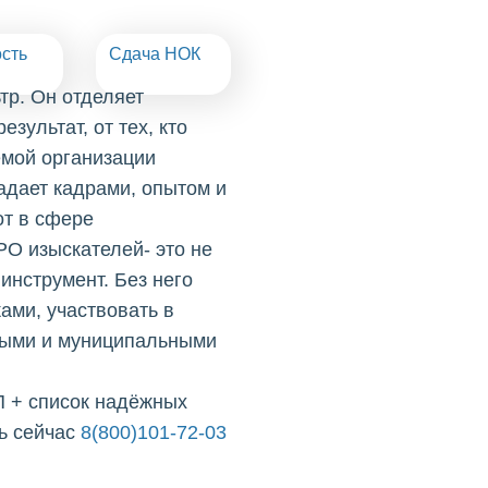
сть
Сдача НОК
р. Он отделяет
зультат, от тех, кто
емой организации
адает кадрами, опытом и
т в сфере
РО изыскателей- это не
инструмент. Без него
ами, участвовать в
нными и муниципальными
П + список надёжных
ь сейчас
8(800)101-72-03