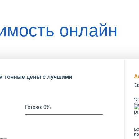
оимость онлайн
им точные цены с лучшими
А
Эк
“Я
бо
Готово:
0
%
Бо
по