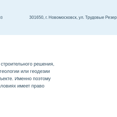
301650, г. Новомосковск, ул. Трудовые Резерв
03
 в
 проектировщиков
СРО изыскателей
Реест
строительного решения,
 геологии или геодезии
бъекте. Именно поэтому
условиях имеет право