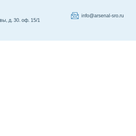
info@arsenal-sro.ru
ы, д. 30. оф. 15/1
р НРС
Сертификация
Об Ассоциации
Ко