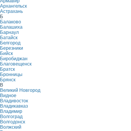
Армавир
Архангельск
Астрахань
Б
Балаково
Балашиха
Барнаул
Батайск
Белгород
Березники
Бийск
Биробиджан
Благовещенск
Братск
Бронницы
Брянск
В
Великий Новгород
Видное
Владивосток
Владикавказ
Владимир
Волгоград
Волгодонск
Волжский