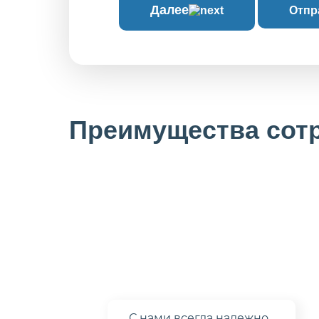
Далее
Отпр
Преимущества сот
С нами
всегда надежно