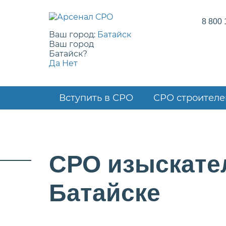
8 800 
Ваш город:
Батайск
Ваш город
Батайск?
Да
Нет
Вступить в СРО
СРО строителе
СРО изыскате
Батайске