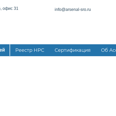
6, офис 31
info@arsenal-sro.ru
ей
Реестр НРС
Сертификация
Об Ас