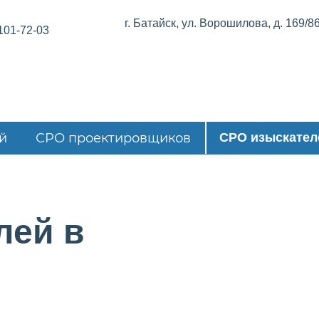
г. Батайск, ул. Ворошилова, д. 169/8
101-72-03
й
СРО проектировщиков
СРО изыскател
лей в