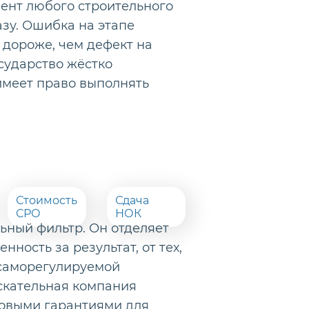
ент любого строительного
азу. Ошибка на этапе
 дороже, чем дефект на
сударство жёстко
 имеет право выполнять
Стоимость
Сдача
СРО
НОК
ьный фильтр. Он отделяет
нность за результат, от тех,
в саморегулируемой
скательная компания
совыми гарантиями для