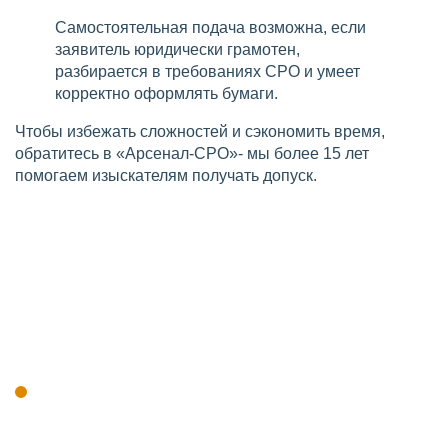
Самостоятельная подача возможна, если
заявитель юридически грамотен,
разбирается в требованиях СРО и умеет
корректно оформлять бумаги.
Чтобы избежать сложностей и сэкономить время,
обратитесь в «Арсенал-СРО»- мы более 15 лет
помогаем изыскателям получать допуск.
Кто имеет право выполнять
инженерные изыскания
Право на выполнение инженерных изысканий
получают юридические лица и индивидуальные
предприниматели, которые соответствуют