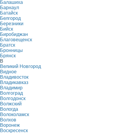
Балашиха
Барнаул
Батайск
Белгород
Березники
Бийск
Биробиджан
Благовещенск
Братск
Бронницы
Брянск
В
Великий Новгород
Видное
Владивосток
Владикавказ
Владимир
Волгоград
Волгодонск
Волжский
Вологда
Волоколамск
Волхов
Воронеж
Воскресенск