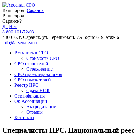
Ваш город:
Саранск
Ваш город
Саранск?
Да
Нет
8 800 101-72-03
430016, г. Саранск, ул. Терешковой, 7А, офис 619, этаж 6
info@arsenal-sro.ru
Вступить в СРО
Стоимость СРО
СРО строителей
Страхование
СРО проектировщиков
СРО изыскателей
Реестр НРС
Сдача НОК
Сертификация
Об Ассоциации
Аккредитации
Отзывы
Контакты
Специалисты НРС. Национальный реес