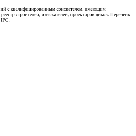
ений с квалифицированным соискателем, имеющим
реестр строителей, изыскателей, проектировщиков. Перечень
 НРС.