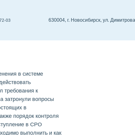
630004, г. Новосибирск, ул. Димитрова
72-03
в
О проектировщиков
СРО изыскателей
Реест
енения в системе
 действовать
л требования к
ла затронули вопросы
остоящих в
также порядок контроля
ступление в СРО
бходимо выполнить и как