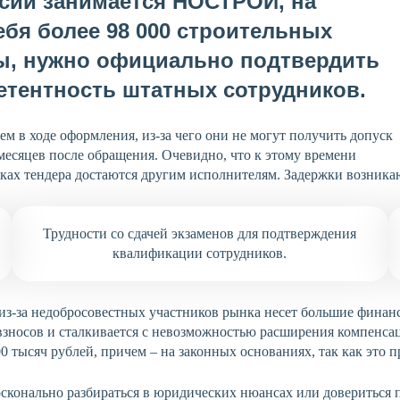
ссии занимается НОСТРОЙ, на
бя более 98 000 строительных
ды, нужно официально подтвердить
петентность штатных сотрудников.
м в ходе оформления, из-за чего они не могут получить допуск
месяцев после обращения. Очевидно, что к этому времени
мках тендера достаются другим исполнителям. Задержки возник
Трудности со сдачей экзаменов для подтверждения
квалификации сотрудников.
, из-за недобросовестных участников рынка несет большие финан
зносов и сталкивается с невозможностью расширения компенса
0 тысяч рублей, причем – на законных основаниях, так как это 
осконально разбираться в юридических нюансах или доверитьс