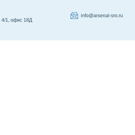
info@arsenal-sro.ru
 4/1, офис 18Д
р НРС
Сертификация
Об Ассоциации
Ко