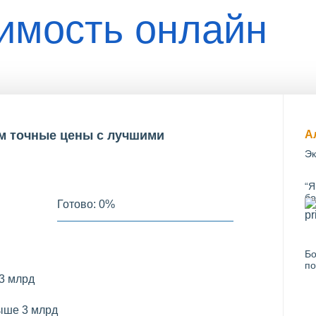
оимость онлайн
им точные цены с лучшими
А
Эк
“Я
бо
Готово:
0
%
Бо
по
 3 млрд
ыше 3 млрд